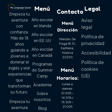
Menú
Legal
Contacto
Empieza tu
Año escolar
aventura
Aviso
Menú
en Irlanda
con
legal
Dirección
confianza.
Año escolar
Política de
Más de 18
MenúAv. De
en EE.UU
privacidad
años
Fraga 18, 1C,
Sariñena,
Año escolar
guiando a
Accesibilidad
Huesca
en Canadá
jóvenes a
22200
dominar el
Política de
Programas
inglés y vivir
cookies
Menú
de Summer
experiencias
(UE)
Camp
Horarios:
que
Academia
Lunes a
transforman
viernes:
su futuro.
Sobre
10:00h –
14:30h /
nosotros
Empieza tu
15:30h –
21:00h
aventura
Blog