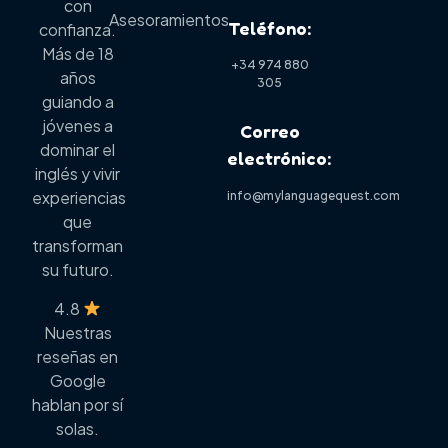
con
Asesoramientos
Teléfono:
confianza.
Más de 18
+34 974 880
años
305
guiando a
jóvenes a
Correo
dominar el
electrónico:
inglés y vivir
experiencias
info@mylanguagequest.com
que
transforman
su futuro.
4.8
Nuestras
reseñas en
Google
hablan por sí
solas.