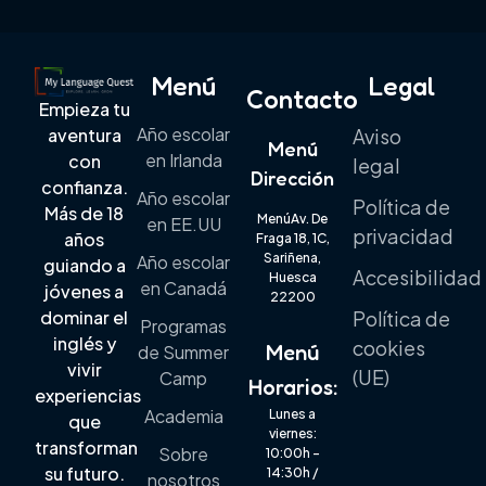
Menú
Legal
Contacto
Empieza tu
Año escolar
aventura
Aviso
Menú
en Irlanda
con
legal
Dirección
confianza.
Año escolar
Política de
Más de 18
MenúAv. De
en EE.UU
privacidad
años
Fraga 18, 1C,
Sariñena,
Año escolar
guiando a
Accesibilidad
Huesca
en Canadá
jóvenes a
22200
dominar el
Política de
Programas
inglés y
cookies
Menú
de Summer
vivir
(UE)
Camp
Horarios:
experiencias
Academia
Lunes a
que
viernes:
transforman
Sobre
10:00h –
su futuro.
14:30h /
nosotros