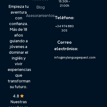
15:30h –
21:00h
Empieza tu
Blog
aventura
Asesoramientos
Teléfono:
con
confianza.
+34 974 880
Más de 18
305
años
guiando a
Correo
jóvenes a
electrónico:
dominar el
inglés y
info@mylanguagequest.com
vivir
experiencias
que
transforman
su futuro.
4.8
Nuestras