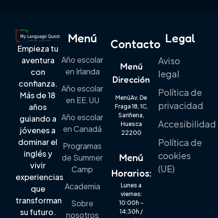
Menú
Legal
Contacto
Empieza tu
Año escolar
aventura
Aviso
Menú
en Irlanda
con
legal
Dirección
confianza.
Año escolar
Política de
Más de 18
MenúAv. De
en EE.UU
privacidad
años
Fraga 18, 1C,
Sariñena,
Año escolar
guiando a
Accesibilidad
Huesca
en Canadá
jóvenes a
22200
dominar el
Política de
Programas
inglés y
cookies
Menú
de Summer
vivir
(UE)
Camp
Horarios:
experiencias
Academia
Lunes a
que
viernes:
transforman
Sobre
10:00h –
su futuro.
14:30h /
nosotros