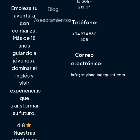
15:30h –
21:00h
Empieza tu
Blog
aventura
Asesoramientos
Teléfono:
con
confianza.
+34 974 880
Más de 18
305
años
guiando a
Correo
jóvenes a
electrónico:
dominar el
inglés y
info@mylanguagequest.com
vivir
experiencias
que
transforman
su futuro.
4.8
Nuestras